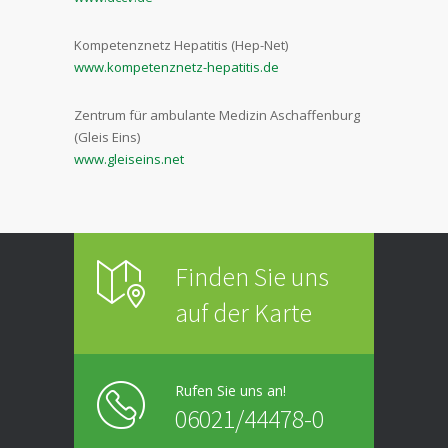
Kompetenznetz Hepatitis (Hep-Net)
www.kompetenznetz-hepatitis.de
Zentrum für ambulante Medizin Aschaffenburg
(Gleis Eins)
www.gleiseins.net
Finden Sie uns
auf der Karte
Rufen Sie uns an!
06021/44478-0